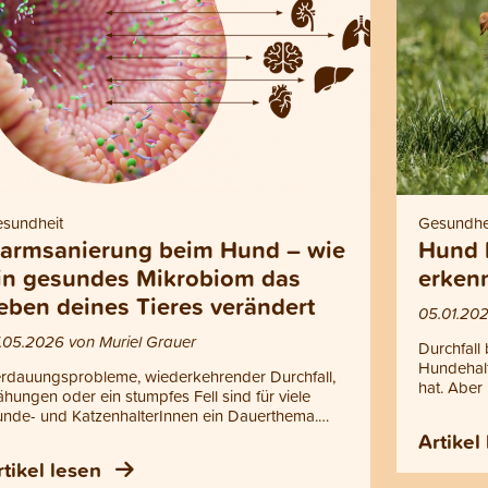
sundheit
Gesundhe
armsanierung beim Hund – wie
Hund 
in gesundes Mikrobiom das
erkenn
eben deines Tieres verändert
05.01.202
.05.2026 von Muriel Grauer
Durchfall
Hundehalt
rdauungsprobleme, wiederkehrender Durchfall,
hat. Aber
ähungen oder ein stumpfes Fell sind für viele
was du da
nde- und KatzenhalterInnen ein Dauerthema.
verschied
ufig bleibt die Ursache jedoch im Verborgenen,
Artikel
Verdauung
hrend nur die Symptome behandelt werden.
rtikel lesen
Erkrankun
bei beginnt die wahre Gesundheit im Darm,
erfährst 