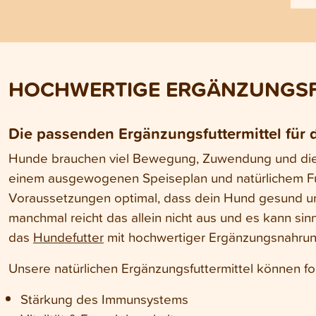
ge
se
Au
di
Mi
en
fu
HOCHWERTIGE ERGÄNZUNGSF
Die passenden Ergänzungsfuttermittel für
Hunde brauchen viel Bewegung, Zuwendung und die r
einem ausgewogenen Speiseplan und natürlichem Fut
Voraussetzungen optimal, dass dein Hund gesund un
manchmal reicht das allein nicht aus und es kann sinn
das
Hundefutter
mit hochwertiger Ergänzungsnahrun
Unsere natürlichen Ergänzungsfuttermittel können fo
Stärkung des Immunsystems