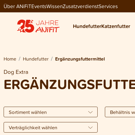
Über ANiFiT
Events
Wissen
Zusatzverdienst
Services
Hundefutter
Katzenfutter
Home
Hundefutter
Ergänzungsfuttermittel
Dog Extra
ERGÄNZUNGSFUTTE
Sortiment wählen
Behältnis 
Verträglichkeit wählen