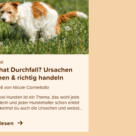
it
hat Durchfall? Ursachen
en & richtig handeln
6 von Nicole Cannellotto
 bei Hunden ist ein Thema, das wohl jede
erin und jeder Hundehalter schon erlebt
 kennst du auch die Ursachen und weisst,
gegen tun kannst? Durchfall kann viele
ene Ursachen haben, die von harmlosen
 lesen
sstörungen bis zu ernsthaften
gen reichen. In diesem Blogartikel
du, welche die häufigsten Ursachen von