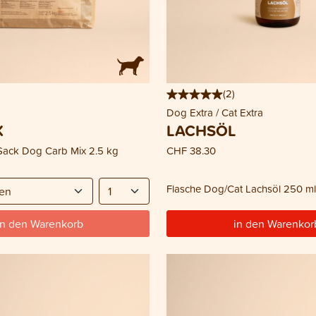
(
2
)
Dog Extra / Cat Extra
X
LACHSÖL
Sack Dog Carb Mix 2.5 kg
CHF 38.30
Flasche Dog/Cat Lachsöl 250 ml
in den Warenkorb
in den Warenkor