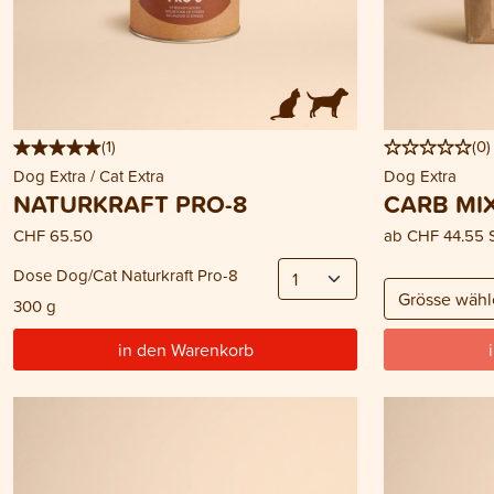
(
1
)
(
0
)
Dog Extra / Cat Extra
Dog Extra
NATURKRAFT PRO-8
CARB MI
CHF 65.50
ab
CHF 44.55
Dose Dog/Cat Naturkraft Pro-8
300 g
in den Warenkorb