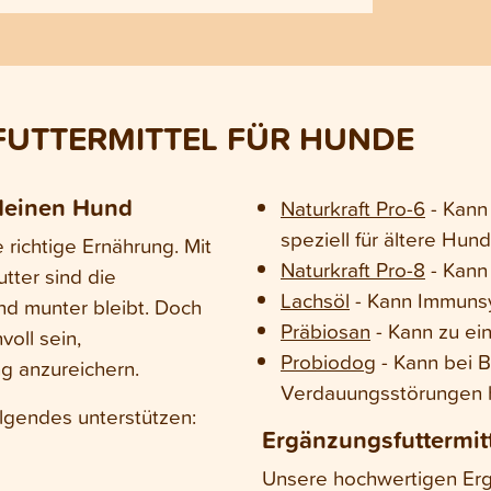
nauer gesagt im Mikrobiom. Gerät dieses
Durchfall
nsible System aus der Balance, hat das
vorgehst.
swirkungen auf den gesamten Organismus. In
esem Blogartikel erfährst du, warum das
krobiom so wichtig ist, wie Darmprobleme
tstehen und wie eine nachhaltige Darmsanierung
nktioniert.
UTTERMITTEL FÜR HUNDE
 deinen Hund
Naturkraft Pro-6
- Kann
speziell für ältere Hund
ichtige Ernährung. Mit
Naturkraft Pro-8
- Kann 
ter sind die
Lachsöl
- Kann Immunsy
d munter bleibt. Doch
Präbiosan
- Kann zu ei
voll sein,
Probiodog
- Kann bei 
g anzureichern.
Verdauungsstörungen h
lgendes unterstützen:
Ergänzungsfuttermit
Unsere hochwertigen Erg