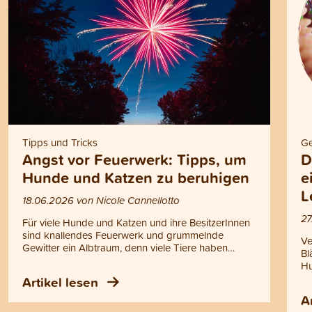
Tipps und Tricks
Ge
Angst vor Feuerwerk: Tipps, um
D
Hunde und Katzen zu beruhigen
e
L
18.06.2026 von Nicole Cannellotto
27
Für viele Hunde und Katzen und ihre BesitzerInnen
sind knallendes Feuerwerk und grummelnde
Ve
Gewitter ein Albtraum, denn viele Tiere haben
Bl
panische Angst davor. In diesem Blogbeitrag
Hu
findest du Tipps, wie du deinen Hund oder deine
Hä
Artikel lesen
Katze an Silvester und am 1. August beruhigen
wä
kannst.
A
Da