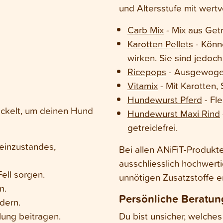
und Altersstufe mit wertv
Carb Mix
- Mix aus Get
Karotten Pellets
- Könn
wirken. Sie sind jedoch
Ricepops
- Ausgewogen
Vitamix
- Mit Karotten, 
Hundewurst Pferd
- Fle
wickelt, um deinen Hund
Hundewurst Maxi Rind
getreidefrei.
einzustandes,
Bei allen ANiFiT-Produkt
ausschliesslich hochwert
ell sorgen.
unnötigen Zusatzstoffe en
n.
Persönliche Beratung
dern.
lung beitragen.
Du bist unsicher, welches